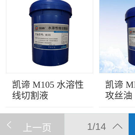
凯谛 M105 水溶性
凯谛 M
线切割液
攻丝油
1/14
上一页