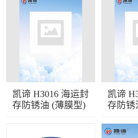
凯谛 H3016 海运封
凯谛 H
存防锈油 (薄膜型)
存防锈油